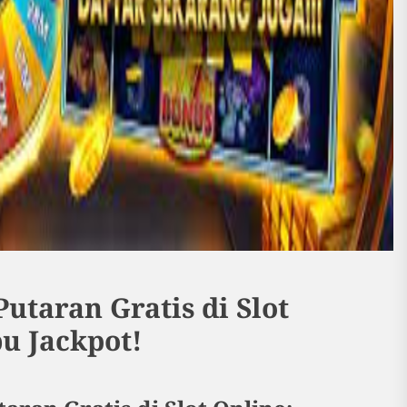
utaran Gratis di Slot
bu Jackpot!