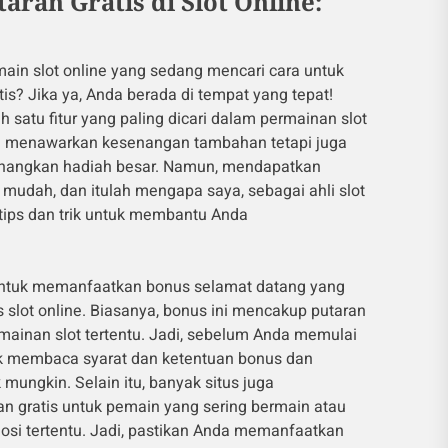
aran Gratis di Slot Online:
in slot online yang sedang mencari cara untuk
s? Jika ya, Anda berada di tempat yang tepat!
h satu fitur yang paling dicari dalam permainan slot
ya menawarkan kesenangan tambahan tetapi juga
angkan hadiah besar. Namun, mendapatkan
u mudah, dan itulah mengapa saya, sebagai ahli slot
tips dan trik untuk membantu Anda
untuk memanfaatkan bonus selamat datang yang
us slot online. Biasanya, bonus ini mencakup putaran
mainan slot tertentu. Jadi, sebelum Anda memulai
uk membaca syarat dan ketentuan bonus dan
ungkin. Selain itu, banyak situs juga
 gratis untuk pemain yang sering bermain atau
mosi tertentu. Jadi, pastikan Anda memanfaatkan