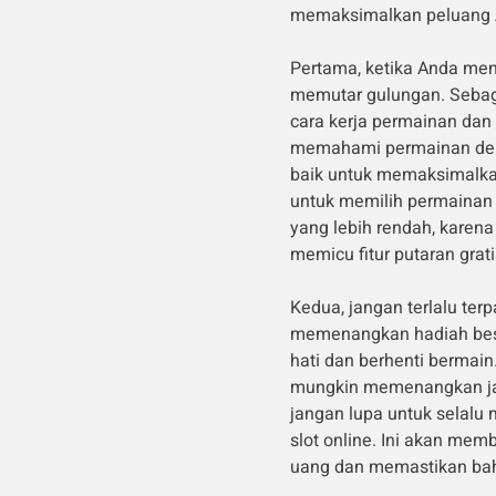
memaksimalkan peluang An
Pertama, ketika Anda mend
memutar gulungan. Sebaga
cara kerja permainan da
memahami permainan deng
baik untuk memaksimalkan
untuk memilih permainan
yang lebih rendah, karen
memicu fitur putaran grati
Kedua, jangan terlalu terp
memenangkan hadiah besar
hati dan berhenti bermain
mungkin memenangkan jack
jangan lupa untuk selalu
slot online. Ini akan me
uang dan memastikan bah