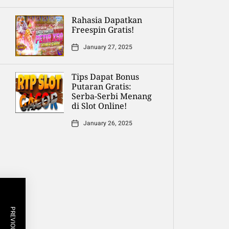
Rahasia Dapatkan
Freespin Gratis!
January 27, 2025
Tips Dapat Bonus
Putaran Gratis:
Serba-Serbi Menang
di Slot Online!
January 26, 2025