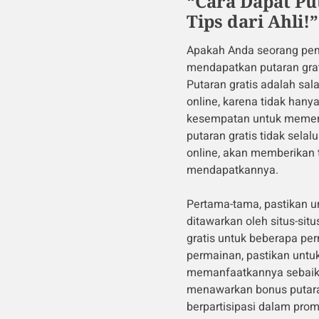
“Cara Dapat Put
Tips dari Ahli!”
Apakah Anda seorang pema
mendapatkan putaran grati
Putaran gratis adalah sala
online, karena tidak han
kesempatan untuk memen
putaran gratis tidak selal
online, akan memberikan 
mendapatkannya.
Pertama-tama, pastikan 
ditawarkan oleh situs-sit
gratis untuk beberapa per
permainan, pastikan unt
memanfaatkannya sebaik m
menawarkan bonus putaran
berpartisipasi dalam pro