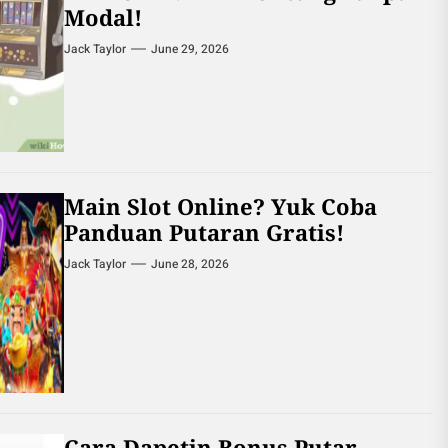
Modal!
Jack Taylor
June 29, 2026
Main Slot Online? Yuk Coba
Panduan Putaran Gratis!
Jack Taylor
June 28, 2026
Cara Dapetin Bonus Putar