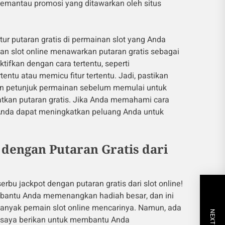
emantau promosi yang ditawarkan oleh situs
fitur putaran gratis di permainan slot yang Anda
n slot online menawarkan putaran gratis sebagai
ktifkan dengan cara tertentu, seperti
ntu atau memicu fitur tertentu. Jadi, pastikan
 petunjuk permainan sebelum memulai untuk
an putaran gratis. Jika Anda memahami cara
s, Anda dapat meningkatkan peluang Anda untuk
 dengan Putaran Gratis dari
rbu jackpot dengan putaran gratis dari slot online!
mbantu Anda memenangkan hadiah besar, dan ini
anyak pemain slot online mencarinya. Namun, ada
t saya berikan untuk membantu Anda