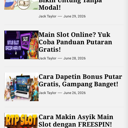
Modal!
Jack Taylor
June 29, 2026
Main Slot Online? Yuk
Coba Panduan Putaran
Gratis!
Jack Taylor
June 28, 2026
Cara Dapetin Bonus Putar
Gratis, Gampang Banget!
Jack Taylor
June 26, 2026
Cara Makin Asyik Main
Slot dengan FREESPIN!