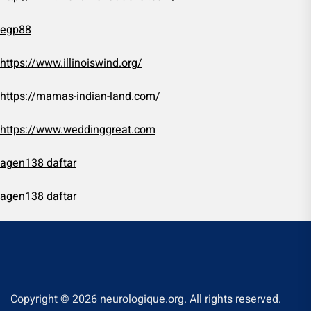
egp88
https://www.illinoiswind.org/
https://mamas-indian-land.com/
https://www.weddinggreat.com
agen138 daftar
agen138 daftar
Copyright © 2026
neurologique.org.
All rights reserved.