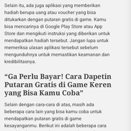
Selain itu, ada juga aplikasi yang memberikan
hadiah berupa uang atau voucher yang bisa
ditukarkan dengan putaran gratis di game. Kamu
bisa mencarinya di Google Play Store atau App
Store dan mengikuti instruksi yang diberikan untuk
mendapatkan hadiah tersebut. Jangan lupa untuk
memeriksa ulasan aplikasi tersebut sebelum
mengunduhnya untuk memastikan keamanan dan
kredibilitasnya.
“Ga Perlu Bayar! Cara Dapetin
Putaran Gratis di Game Keren
yang Bisa Kamu Coba”
Selain dengan cara-cara di atas, masih ada
beberapa cara lain yang bisa kamu coba untuk
mendapatkan putaran gratis di game
kesayanganmu. Berikut ini adalah beberapa cara