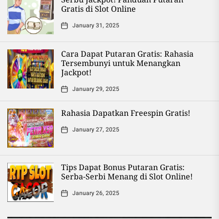
Gratis di Slot Online
January 31, 2025
Cara Dapat Putaran Gratis: Rahasia
Tersembunyi untuk Menangkan
Jackpot!
January 29, 2025
Rahasia Dapatkan Freespin Gratis!
January 27, 2025
Tips Dapat Bonus Putaran Gratis:
Serba-Serbi Menang di Slot Online!
January 26, 2025