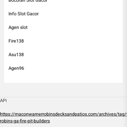
Bocoran Slot Gacor
Info Slot Gacor
Agen slot
Fire138
Asu138
Agen96
APi
https://maconwarnerrobinsdecksandpatios.com/archives/tag/
robins-ga-fire-pit-builders