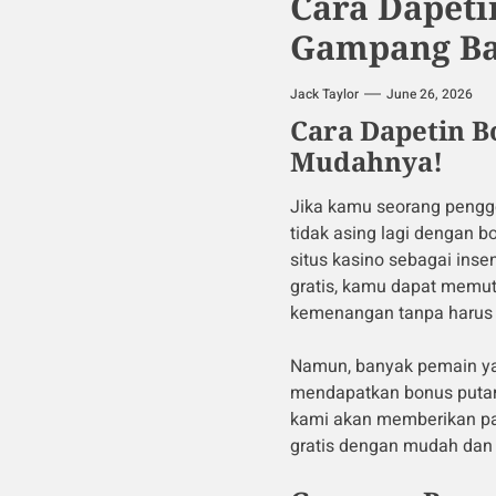
Cara Dapeti
Gampang Ba
Jack Taylor
June 26, 2026
Cara Dapetin B
Mudahnya!
Jika kamu seorang pengg
tidak asing lagi dengan bo
situs kasino sebagai inse
gratis, kamu dapat memut
kemenangan tanpa harus
Namun, banyak pemain ya
mendapatkan bonus putar gr
kami akan memberikan pa
gratis dengan mudah dan 