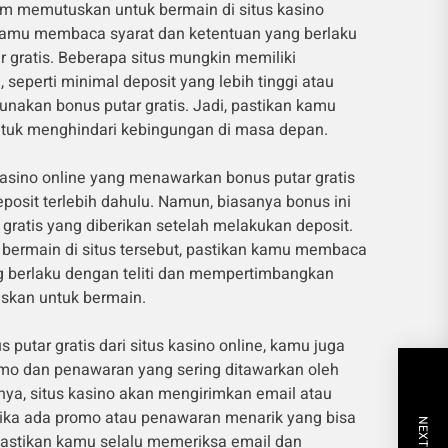
lum memutuskan untuk bermain di situs kasino
n kamu membaca syarat dan ketentuan yang berlaku
r gratis. Beberapa situs mungkin memiliki
 seperti minimal deposit yang lebih tinggi atau
nakan bonus putar gratis. Jadi, pastikan kamu
ntuk menghindari kebingungan di masa depan.
kasino online yang menawarkan bonus putar gratis
posit terlebih dahulu. Namun, biasanya bonus ini
 gratis yang diberikan setelah melakukan deposit.
bermain di situs tersebut, pastikan kamu membaca
g berlaku dengan teliti dan mempertimbangkan
kan untuk bermain.
putar gratis dari situs kasino online, kamu juga
o dan penawaran yang sering ditawarkan oleh
sanya, situs kasino akan mengirimkan email atau
tika ada promo atau penawaran menarik yang bisa
astikan kamu selalu memeriksa email dan