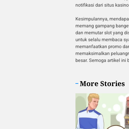
notifikasi dari situs kasin
Kesimpulannya, mendapatka
memang gampang banget. 
dan memutar slot yang di
untuk selalu membaca sya
memanfaatkan promo dan
memaksimalkan peluangmu
besar. Semoga artikel in
More Stories