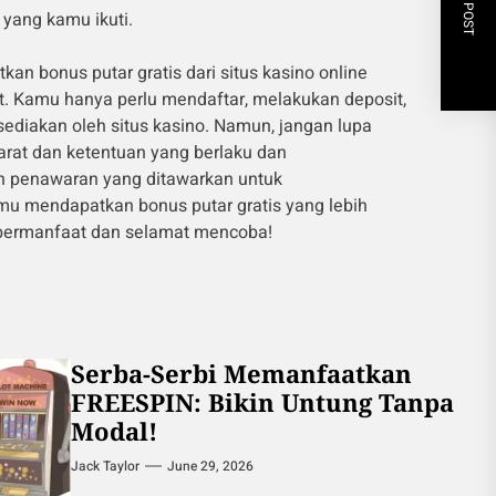
NEXT POST
o yang kamu ikuti.
n bonus putar gratis dari situs kasino online
Kamu hanya perlu mendaftar, melakukan deposit,
sediakan oleh situs kasino. Namun, jangan lupa
rat dan ketentuan yang berlaku dan
 penawaran yang ditawarkan untuk
 mendapatkan bonus putar gratis yang lebih
i bermanfaat dan selamat mencoba!
Serba-Serbi Memanfaatkan
FREESPIN: Bikin Untung Tanpa
Modal!
Jack Taylor
June 29, 2026