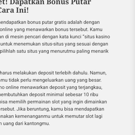
t! Dapatkan Bonus Putar
ara Ini!
endapatkan bonus putar gratis adalah dengan
o online yang menawarkan bonus tersebut. Kamu
 di mesin pencari dengan kata kunci “situs kasino
s” untuk menemukan situs-situs yang sesuai dengan
 pilihlah satu situs yang menurutmu paling menarik
harus melakukan deposit terlebih dahulu. Namun,
amu tidak perlu mengeluarkan uang yang besar.
ino online menawarkan deposit yang terjangkau,
embutuhkan deposit minimal sebesar 10 ribu
 bisa memilih permainan slot yang ingin dimainkan
ersebut. Jika beruntung, kamu bisa mendapatkan
akan kemenanganmu untuk memutar slot lagi
n uang dari kantongmu.