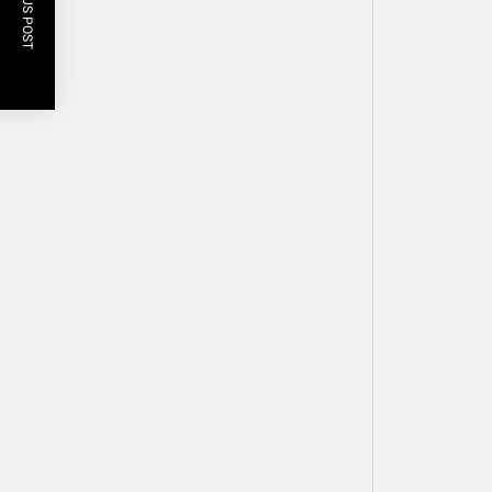
PREVIOUS POST