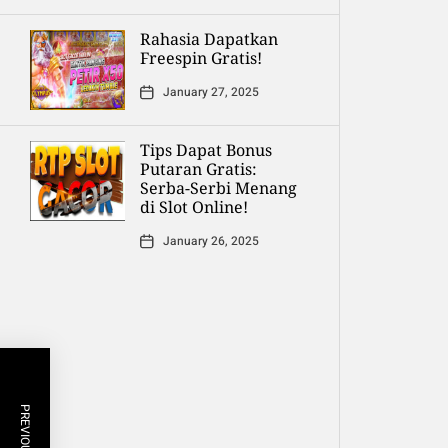
Rahasia Dapatkan
Freespin Gratis!
January 27, 2025
Tips Dapat Bonus
Putaran Gratis:
Serba-Serbi Menang
di Slot Online!
January 26, 2025