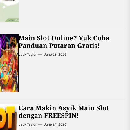
Main Slot Online? Yuk Coba
Panduan Putaran Gratis!
Jack Taylor
June 28, 2026
Cara Makin Asyik Main Slot
dengan FREESPIN!
Jack Taylor
June 24, 2026