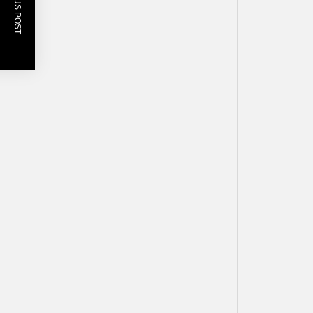
PREVIOUS POST