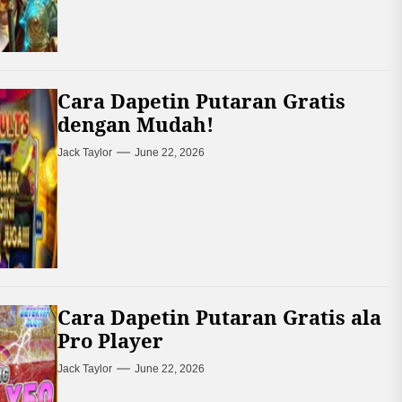
Cara Dapetin Putaran Gratis
dengan Mudah!
Jack Taylor
June 22, 2026
Cara Dapetin Putaran Gratis ala
Pro Player
Jack Taylor
June 22, 2026