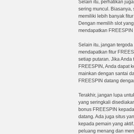
Selain itu, perhatikan jug
sering muncul. Biasanya, s
memiliki lebih banyak fit
Dengan memilih slot yang
mendapatkan FREESPIN da
Selain itu, jangan tergod
mendapatkan fitur FREES
setiap putaran. Jika And
FREESPIN, Anda dapat kehi
mainkan dengan santai d
FREESPIN datang dengan 
Terakhir, jangan lupa u
yang seringkali disediaka
bonus FREESPIN kepada p
datang. Ada juga situs 
kepada pemain yang aktif
peluang menang dan memp