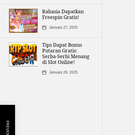
Rahasia Dapatkan
Freespin Gratis!
January 27, 2025
Tips Dapat Bonus
Putaran Gratis:
Serba-Serbi Menang
di Slot Online!
January 26, 2025