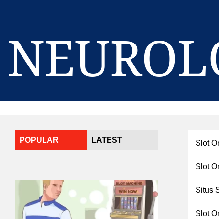
Skip
to
NEUROL
the
content
POPULAR
LATEST
Slot O
Slot O
Situs 
Slot O