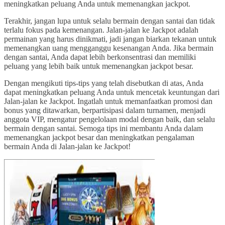
meningkatkan peluang Anda untuk memenangkan jackpot.
Terakhir, jangan lupa untuk selalu bermain dengan santai dan tidak
terlalu fokus pada kemenangan. Jalan-jalan ke Jackpot adalah
permainan yang harus dinikmati, jadi jangan biarkan tekanan untuk
memenangkan uang mengganggu kesenangan Anda. Jika bermain
dengan santai, Anda dapat lebih berkonsentrasi dan memiliki
peluang yang lebih baik untuk memenangkan jackpot besar.
Dengan mengikuti tips-tips yang telah disebutkan di atas, Anda
dapat meningkatkan peluang Anda untuk mencetak keuntungan dari
Jalan-jalan ke Jackpot. Ingatlah untuk memanfaatkan promosi dan
bonus yang ditawarkan, berpartisipasi dalam turnamen, menjadi
anggota VIP, mengatur pengelolaan modal dengan baik, dan selalu
bermain dengan santai. Semoga tips ini membantu Anda dalam
memenangkan jackpot besar dan meningkatkan pengalaman
bermain Anda di Jalan-jalan ke Jackpot!