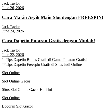
Jack Taylor
June 26, 2026
Cara Makin Asyik Main Slot dengan FREESPIN!
Jack Taylor
June 24, 2026
Cara Dapetin Putaran Gratis dengan Mudah!
Jack Taylor
June 22, 2026
Post
Previous
Tips Dapetin Bonus Gratis di Game: Putaran Gratis!
post:
Next
Tips Dapetin Freespin Gratis di Situs Judi Online
navigation
post:
Slot Online
Slot Online Gacor
Situs Slot Online Gacor Hari Ini
Slot Online
Bocoran Slot Gacor