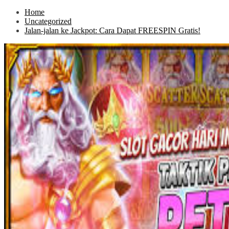
Home
Uncategorized
Jalan-jalan ke Jackpot: Cara Dapat FREESPIN Gratis!