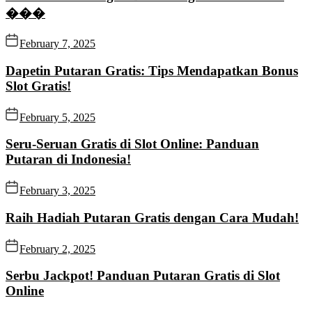
���
February 7, 2025
Dapetin Putaran Gratis: Tips Mendapatkan Bonus
Slot Gratis!
February 5, 2025
Seru-Seruan Gratis di Slot Online: Panduan
Putaran di Indonesia!
February 3, 2025
Raih Hadiah Putaran Gratis dengan Cara Mudah!
February 2, 2025
Serbu Jackpot! Panduan Putaran Gratis di Slot
Online