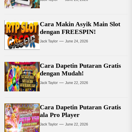
Cara Makin Asyik Main Slot
dengan FREESPIN!
Jack Taylor
June 24, 2026
Cara Dapetin Putaran Gratis
dengan Mudah!
Jack Taylor
June 22, 2026
Cara Dapetin Putaran Gratis
ala Pro Player
Jack Taylor
June 22, 2026