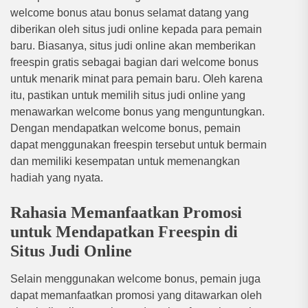
welcome bonus atau bonus selamat datang yang
diberikan oleh situs judi online kepada para pemain
baru. Biasanya, situs judi online akan memberikan
freespin gratis sebagai bagian dari welcome bonus
untuk menarik minat para pemain baru. Oleh karena
itu, pastikan untuk memilih situs judi online yang
menawarkan welcome bonus yang menguntungkan.
Dengan mendapatkan welcome bonus, pemain
dapat menggunakan freespin tersebut untuk bermain
dan memiliki kesempatan untuk memenangkan
hadiah yang nyata.
Rahasia Memanfaatkan Promosi
untuk Mendapatkan Freespin di
Situs Judi Online
Selain menggunakan welcome bonus, pemain juga
dapat memanfaatkan promosi yang ditawarkan oleh