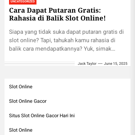
UNCATEGORIZED
Cara Dapat Putaran Gratis:
Rahasia di Balik Slot Online!
Siapa yang tidak suka dapat putaran gratis di
slot online? Tapi, tahukah kamu rahasia di
balik cara mendapatkannya? Yuk, simak
tipsnya di sini! #putarangratis
Jack Taylor
June 15, 2025
Slot Online
Slot Online Gacor
Situs Slot Online Gacor Hari Ini
Slot Online