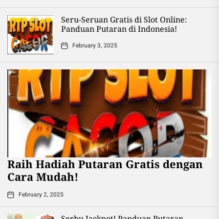
Seru-Seruan Gratis di Slot Online:
Panduan Putaran di Indonesia!
February 3, 2025
Raih Hadiah Putaran Gratis dengan
Cara Mudah!
February 2, 2025
Serbu Jackpot! Panduan Putaran