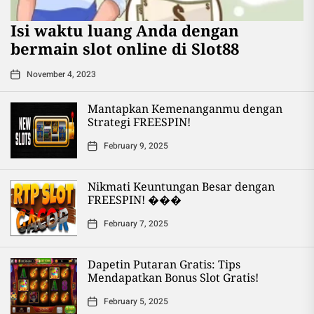
Isi waktu luang Anda dengan
bermain slot online di Slot88
November 4, 2023
Mantapkan Kemenanganmu dengan
Strategi FREESPIN!
February 9, 2025
Nikmati Keuntungan Besar dengan
FREESPIN! ���
February 7, 2025
Dapetin Putaran Gratis: Tips
Mendapatkan Bonus Slot Gratis!
February 5, 2025