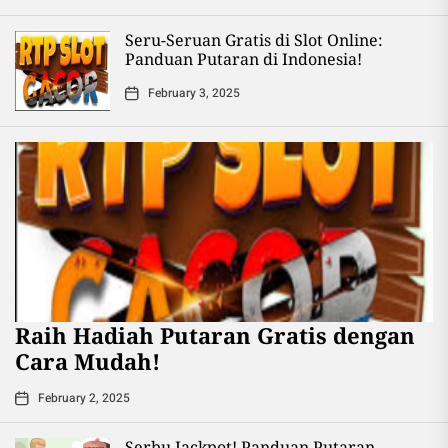
Seru-Seruan Gratis di Slot Online:
Panduan Putaran di Indonesia!
February 3, 2025
Raih Hadiah Putaran Gratis dengan
Cara Mudah!
February 2, 2025
Serbu Jackpot! Panduan Putaran