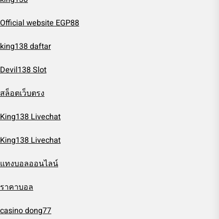
Official website EGP88
king138 daftar
Devil138 Slot
สล็อตเว็บตรง
King138 Livechat
King138 Livechat
แทงบอลออนไลน์
ราคาบอล
casino dong77