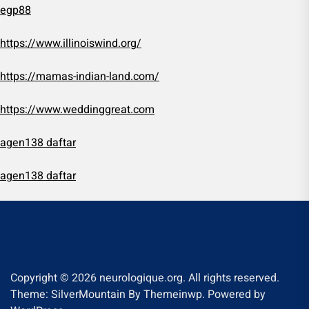
egp88
https://www.illinoiswind.org/
https://mamas-indian-land.com/
https://www.weddinggreat.com
agen138 daftar
agen138 daftar
Copyright © 2026
neurologique.org.
All rights reserved.
Theme: SilverMountain By
Themeinwp.
Powered by