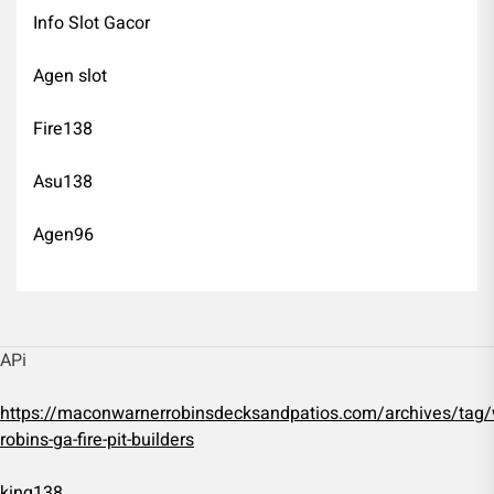
Info Slot Gacor
Agen slot
Fire138
Asu138
Agen96
APi
https://maconwarnerrobinsdecksandpatios.com/archives/tag/
robins-ga-fire-pit-builders
king138