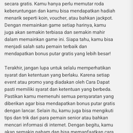
secara gratis. Kamu hanya perlu memutar roda
keberuntungan dan kamu bisa mendapatkan hadiah
menarik seperti koin, voucher, atau bahkan jackpot.
Dengan memainkan game setiap harinya, kamu
juga akan semakin terbiasa dan semakin mahir
dalam memainkan game ini. Siapa tahu, kamu bisa
menjadi salah satu pemain terbaik dan
mendapatkan bonus putar gratis yang lebih besar!
Terakhir, jangan lupa untuk selalu memperhatikan
syarat dan ketentuan yang berlaku. Karena setiap
event atau promo yang diadakan oleh Cara Dapat
pasti memiliki syarat dan ketentuan yang berbeda.
Pastikan kamu memenuhi semua persyaratan yang
diberikan agar bisa mendapatkan bonus putar gratis
dengan lancar. Selain itu, kamu juga bisa mengikuti
tips dan trik dari para pemain senior atau bahkan
mencari informasi di internet. Dengan begitu, kamu
akan semakin paham dan bisa memanfaatkan cara