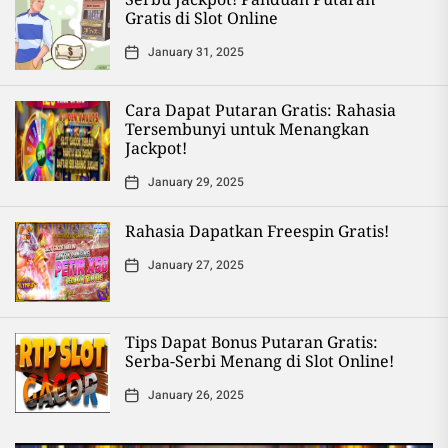
Gratis di Slot Online
January 31, 2025
Cara Dapat Putaran Gratis: Rahasia
Tersembunyi untuk Menangkan
Jackpot!
January 29, 2025
Rahasia Dapatkan Freespin Gratis!
January 27, 2025
Tips Dapat Bonus Putaran Gratis:
Serba-Serbi Menang di Slot Online!
January 26, 2025