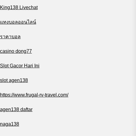
King138 Livechat
แทงบอลออนไลน์
ราคาบอล
casino dong77
Slot Gacor Hari Ini
slot agen138
https://www.frugal-rv-travel.com/
agen138 daftar
naga138