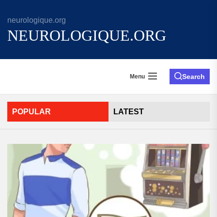
Skip
to
neurologique.org
the
NEUROLOGIQUE.ORG
content
Search
Menu
POPULAR
LATEST