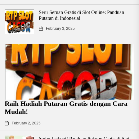
Seru-Seruan Gratis di Slot Online: Panduan
Putaran di Indonesia!
February 3, 2025
Raih Hadiah Putaran Gratis dengan Cara
Mudah!
February 2, 2025
Serbu Jackpot! Panduan Putaran Gratis di Slot