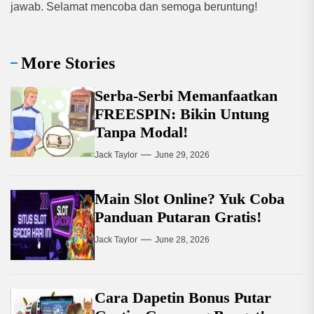
jawab. Selamat mencoba dan semoga beruntung!
More Stories
Serba-Serbi Memanfaatkan
FREESPIN: Bikin Untung
Tanpa Modal!
Jack Taylor
June 29, 2026
Main Slot Online? Yuk Coba
Panduan Putaran Gratis!
Jack Taylor
June 28, 2026
Cara Dapetin Bonus Putar