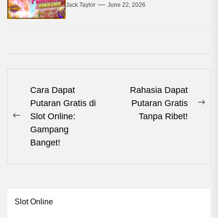
Jack Taylor
June 22, 2026
Post
Cara Dapat
Rahasia Dapat
Putaran Gratis di
Putaran Gratis
navigation
Nex
Slot Online:
Tanpa Ribet!
Previous
pos
Gampang
post:
Banget!
Slot Online