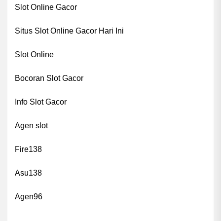
Slot Online Gacor
Situs Slot Online Gacor Hari Ini
Slot Online
Bocoran Slot Gacor
Info Slot Gacor
Agen slot
Fire138
Asu138
Agen96