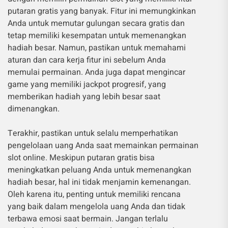
putaran gratis yang banyak. Fitur ini memungkinkan
Anda untuk memutar gulungan secara gratis dan
tetap memiliki kesempatan untuk memenangkan
hadiah besar. Namun, pastikan untuk memahami
aturan dan cara kerja fitur ini sebelum Anda
memulai permainan. Anda juga dapat mengincar
game yang memiliki jackpot progresif, yang
memberikan hadiah yang lebih besar saat
dimenangkan.
Terakhir, pastikan untuk selalu memperhatikan
pengelolaan uang Anda saat memainkan permainan
slot online. Meskipun putaran gratis bisa
meningkatkan peluang Anda untuk memenangkan
hadiah besar, hal ini tidak menjamin kemenangan.
Oleh karena itu, penting untuk memiliki rencana
yang baik dalam mengelola uang Anda dan tidak
terbawa emosi saat bermain. Jangan terlalu