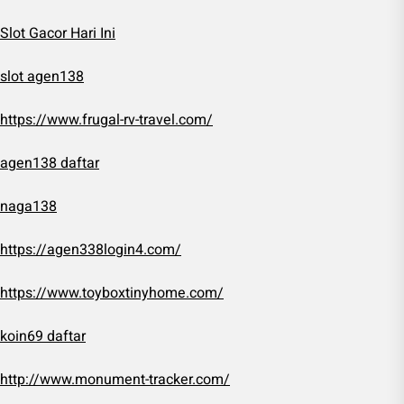
Slot Gacor Hari Ini
slot agen138
https://www.frugal-rv-travel.com/
agen138 daftar
naga138
https://agen338login4.com/
https://www.toyboxtinyhome.com/
koin69 daftar
http://www.monument-tracker.com/