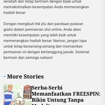
serakah dan tetap bermain dengan bijak untuk
memaksimalkan kesempatan Anda memenangkan
hadiah besar.
Dengan mengikuti trik jitu dan panduan putaran
gratis dalam permainan slot online, Anda akan
memiliki kesempatan yang lebih baik untuk
memenangkan hadiah besar. Namun, jangan lupa
untuk tetap bersenang-senang dan memainkan
permainan ini dengan bertanggung jawab. Selamat
bermain dan semoga sukses!
More Stories
Serba-Serbi
Memanfaatkan FREESPIN:
Bikin Untung Tanpa