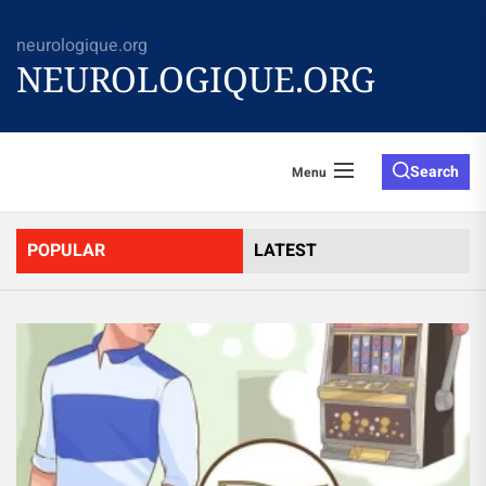
Skip
to
neurologique.org
the
NEUROLOGIQUE.ORG
content
Search
Menu
POPULAR
LATEST