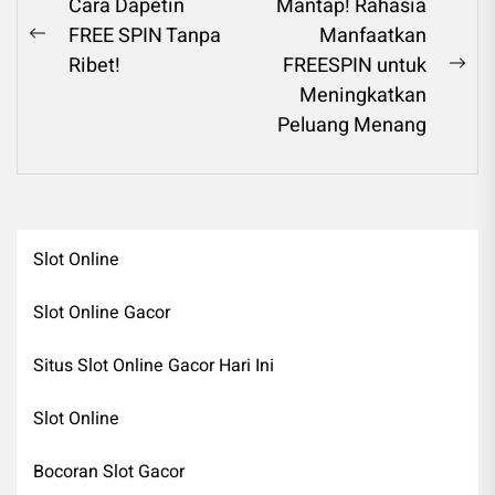
Post
Cara Dapetin
Mantap! Rahasia
FREE SPIN Tanpa
Manfaatkan
navigation
Previous
Ribet!
FREESPIN untuk
post:
Ne
Meningkatkan
pos
Peluang Menang
Slot Online
Slot Online Gacor
Situs Slot Online Gacor Hari Ini
Slot Online
Bocoran Slot Gacor