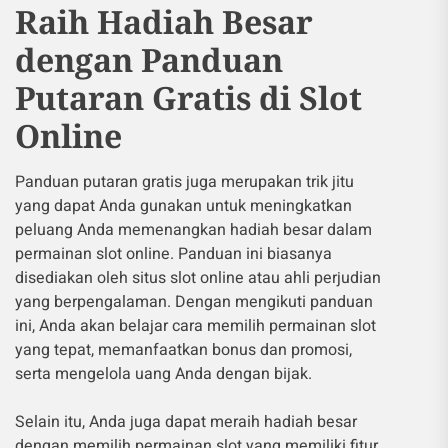
Raih Hadiah Besar
dengan Panduan
Putaran Gratis di Slot
Online
Panduan putaran gratis juga merupakan trik jitu
yang dapat Anda gunakan untuk meningkatkan
peluang Anda memenangkan hadiah besar dalam
permainan slot online. Panduan ini biasanya
disediakan oleh situs slot online atau ahli perjudian
yang berpengalaman. Dengan mengikuti panduan
ini, Anda akan belajar cara memilih permainan slot
yang tepat, memanfaatkan bonus dan promosi,
serta mengelola uang Anda dengan bijak.
Selain itu, Anda juga dapat meraih hadiah besar
dengan memilih permainan slot yang memiliki fitur