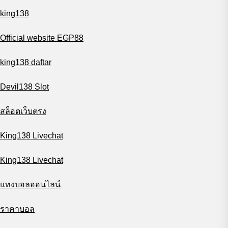
king138
Official website EGP88
king138 daftar
Devil138 Slot
สล็อตเว็บตรง
King138 Livechat
King138 Livechat
แทงบอลออนไลน์
ราคาบอล