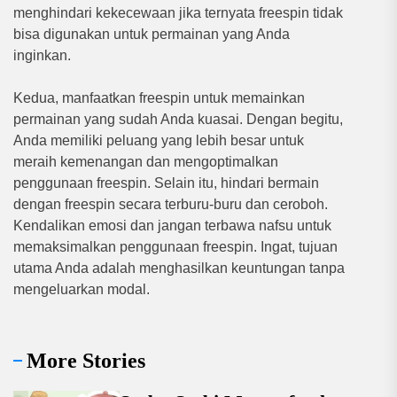
menghindari kekecewaan jika ternyata freespin tidak
bisa digunakan untuk permainan yang Anda
inginkan.
Kedua, manfaatkan freespin untuk memainkan
permainan yang sudah Anda kuasai. Dengan begitu,
Anda memiliki peluang yang lebih besar untuk
meraih kemenangan dan mengoptimalkan
penggunaan freespin. Selain itu, hindari bermain
dengan freespin secara terburu-buru dan ceroboh.
Kendalikan emosi dan jangan terbawa nafsu untuk
memaksimalkan penggunaan freespin. Ingat, tujuan
utama Anda adalah menghasilkan keuntungan tanpa
mengeluarkan modal.
More Stories