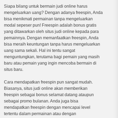
Siapa bilang untuk bermain judi online harus
mengeluarkan uang? Dengan adanya freespin, Anda
bisa menikmati permainan tanpa mengeluarkan
modal sepeser pun! Freespin adalah bonus gratis
yang ditawarkan oleh situs judi online kepada para
pemainnya. Dengan memanfaatkan freespin, Anda
bisa meraih keuntungan tanpa harus mengeluarkan
uang sama sekali. Hal ini tentu sangat
menguntungkan, terutama bagi pemain yang masih
baru atau pemain yang ingin mencoba bermain di
situs baru.
Cara mendapatkan freespin pun sangat mudah.
Biasanya, situs judi online akan memberikan
freespin sebagai bonus selamat datang ataupun
sebagai promo bulanan. Anda juga bisa
mendapatkan freespin dengan mencapai level
tertentu dalam permainan atau dengan