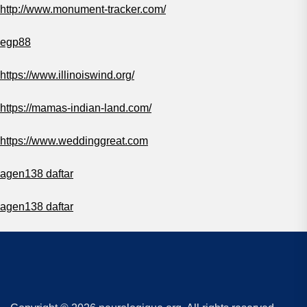
http://www.monument-tracker.com/
egp88
https://www.illinoiswind.org/
https://mamas-indian-land.com/
https://www.weddinggreat.com
agen138 daftar
agen138 daftar