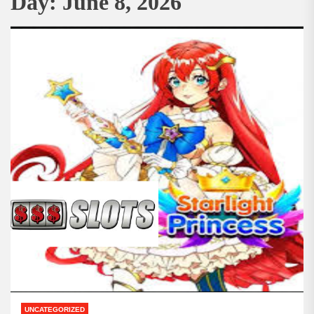
Day:
June 8, 2026
UNCATEGORIZED