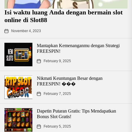
Isi waktu luang Anda dengan bermain slot
online di Slot88
November 4, 2023
Mantapkan Kemenanganmu dengan Strategi
FREESPIN!
February 9, 2025
Nikmati Keuntungan Besar dengan
FREESPIN! ���
February 7, 2025
Dapetin Putaran Gratis: Tips Mendapatkan
Bonus Slot Gratis!
February 5, 2025