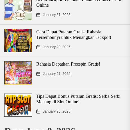
Online
January 31, 2025
Cara Dapat Putaran Gratis: Rahasia
Tersembunyi untuk Menangkan Jackpot!
January 29, 2025
Rahasia Dapatkan Freespin Gratis!
January 27, 2025
Tips Dapat Bonus Putaran Gratis: Serba-Serbi
Menang di Slot Online!
January 26, 2025