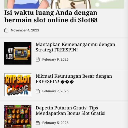
Isi waktu luang Anda dengan
bermain slot online di Slot88
November 4, 2023
Mantapkan Kemenanganmu dengan
Strategi FREESPIN!
February 9, 2025
Nikmati Keuntungan Besar dengan
FREESPIN! ���
February 7, 2025
Dapetin Putaran Gratis: Tips
Mendapatkan Bonus Slot Gratis!
February 5, 2025