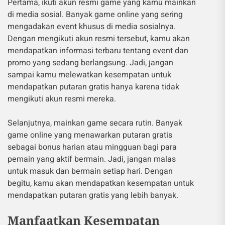
Pertama, ikuti akun resmi game yang kamu mainkan
di media sosial. Banyak game online yang sering
mengadakan event khusus di media sosialnya.
Dengan mengikuti akun resmi tersebut, kamu akan
mendapatkan informasi terbaru tentang event dan
promo yang sedang berlangsung. Jadi, jangan
sampai kamu melewatkan kesempatan untuk
mendapatkan putaran gratis hanya karena tidak
mengikuti akun resmi mereka.
Selanjutnya, mainkan game secara rutin. Banyak
game online yang menawarkan putaran gratis
sebagai bonus harian atau mingguan bagi para
pemain yang aktif bermain. Jadi, jangan malas
untuk masuk dan bermain setiap hari. Dengan
begitu, kamu akan mendapatkan kesempatan untuk
mendapatkan putaran gratis yang lebih banyak.
Manfaatkan Kesempatan