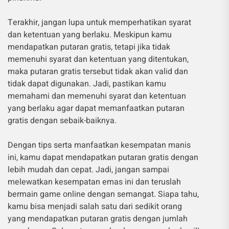
Terakhir, jangan lupa untuk memperhatikan syarat
dan ketentuan yang berlaku. Meskipun kamu
mendapatkan putaran gratis, tetapi jika tidak
memenuhi syarat dan ketentuan yang ditentukan,
maka putaran gratis tersebut tidak akan valid dan
tidak dapat digunakan. Jadi, pastikan kamu
memahami dan memenuhi syarat dan ketentuan
yang berlaku agar dapat memanfaatkan putaran
gratis dengan sebaik-baiknya.
Dengan tips serta manfaatkan kesempatan manis
ini, kamu dapat mendapatkan putaran gratis dengan
lebih mudah dan cepat. Jadi, jangan sampai
melewatkan kesempatan emas ini dan teruslah
bermain game online dengan semangat. Siapa tahu,
kamu bisa menjadi salah satu dari sedikit orang
yang mendapatkan putaran gratis dengan jumlah