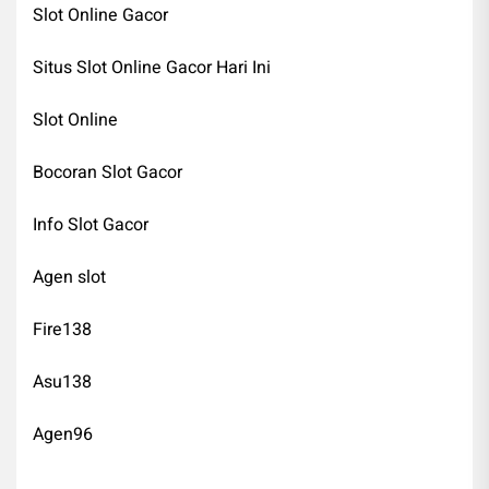
Slot Online Gacor
Situs Slot Online Gacor Hari Ini
Slot Online
Bocoran Slot Gacor
Info Slot Gacor
Agen slot
Fire138
Asu138
Agen96