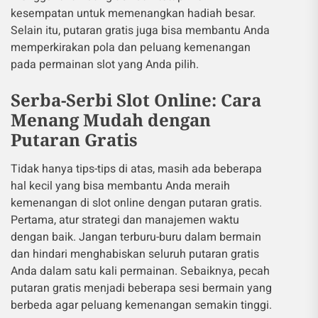
kesempatan untuk memenangkan hadiah besar.
Selain itu, putaran gratis juga bisa membantu Anda
memperkirakan pola dan peluang kemenangan
pada permainan slot yang Anda pilih.
Serba-Serbi Slot Online: Cara
Menang Mudah dengan
Putaran Gratis
Tidak hanya tips-tips di atas, masih ada beberapa
hal kecil yang bisa membantu Anda meraih
kemenangan di slot online dengan putaran gratis.
Pertama, atur strategi dan manajemen waktu
dengan baik. Jangan terburu-buru dalam bermain
dan hindari menghabiskan seluruh putaran gratis
Anda dalam satu kali permainan. Sebaiknya, pecah
putaran gratis menjadi beberapa sesi bermain yang
berbeda agar peluang kemenangan semakin tinggi.