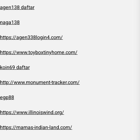
agen138 daftar
naga138
https://agen338login4.com/
https://www.toyboxtinyhome.com/
koin69 daftar
http://www.monument-tracker.com/
egp88
https://www.illinoiswind.org/
https://mamas-indian-land.com/