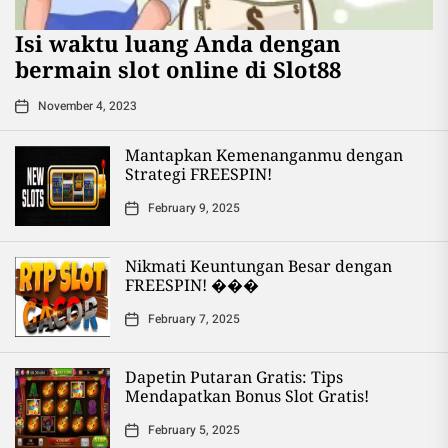
Isi waktu luang Anda dengan
bermain slot online di Slot88
November 4, 2023
Mantapkan Kemenanganmu dengan
Strategi FREESPIN!
February 9, 2025
Nikmati Keuntungan Besar dengan
FREESPIN! ���
February 7, 2025
Dapetin Putaran Gratis: Tips
Mendapatkan Bonus Slot Gratis!
February 5, 2025