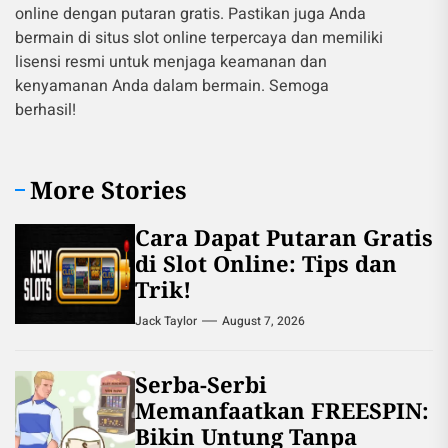
online dengan putaran gratis. Pastikan juga Anda
bermain di situs slot online terpercaya dan memiliki
lisensi resmi untuk menjaga keamanan dan
kenyamanan Anda dalam bermain. Semoga
berhasil!
More Stories
Cara Dapat Putaran Gratis
di Slot Online: Tips dan
Trik!
Jack Taylor
August 7, 2026
Serba-Serbi
Memanfaatkan FREESPIN:
Bikin Untung Tanpa