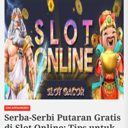
UNCATEGORIZED
Serba-Serbi Putaran Gratis
di Slot Online: Tips untuk