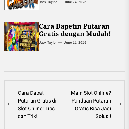
Jack Taylor
June 24, 2026
Cara Dapetin Putaran
Gratis dengan Mudah!
Jack Taylor
June 22, 2026
Post
Cara Dapat
Main Slot Online?
Putaran Gratis di
Panduan Putaran
navigation
Previous
Ne
Slot Online: Tips
Gratis Bisa Jadi
post:
pos
dan Trik!
Solusi!