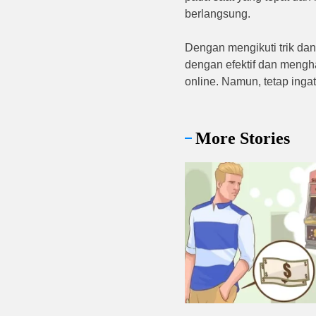
berlangsung.
Dengan mengikuti trik dan
dengan efektif dan mengh
online. Namun, tetap inga
More Stories