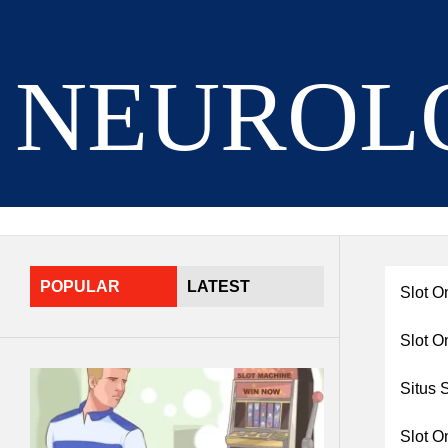
Skip
to
the
NEUROL
content
POPULAR
LATEST
Slot O
Slot O
Situs 
Slot O