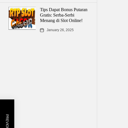
Tips Dapat Bonus Putaran
Gratis: Serba-Serbi
Menang di Slot Online!
January 26, 2025