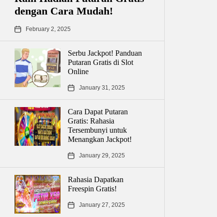
dengan Cara Mudah!
February 2, 2025
Serbu Jackpot! Panduan
Putaran Gratis di Slot
Online
January 31, 2025
Cara Dapat Putaran
Gratis: Rahasia
Tersembunyi untuk
Menangkan Jackpot!
January 29, 2025
Rahasia Dapatkan
Freespin Gratis!
January 27, 2025