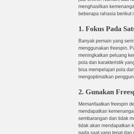
menghasilkan kemenangan
beberapa rahasia berikut i
1. Fokus Pada Sat
Banyak pemain yang serin
menggunakan freespin. Pad
meningkatkan peluang kem
pola dan karakteristik ya
bisa mempelajari pola dan 
mengoptimalkan pengguna
2. Gunakan Frees
Memanfaatkan freespin de
mendapatkan kemenangan 
sembarangan dan tidak m
tidak akan mendapatkan 
pada saat yang tepat dan