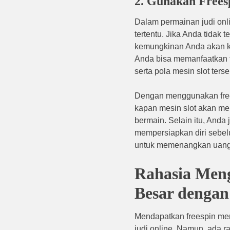
2. Gunakan Freesp
Dalam permainan judi onlin
tertentu. Jika Anda tidak
kemungkinan Anda akan k
Anda bisa memanfaatkan fr
serta pola mesin slot terse
Dengan menggunakan frees
kapan mesin slot akan m
bermain. Selain itu, Anda
mempersiapkan diri sebel
untuk memenangkan uang 
Rahasia Men
Besar denga
Mendapatkan freespin m
judi online. Namun, ada r