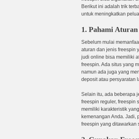
Berikut ini adalah trik t
untuk meningkatkan pelu
1. Pahami Aturan 
Sebelum mulai memanfaat
aturan dan jenis freespin y
judi online bisa memiliki
freespin. Ada situs yang 
namun ada juga yang memb
deposit atau persyaratan l
Selain itu, ada beberapa 
freespin reguler, freespin s
memiliki karakteristik y
kemenangan Anda. Jadi, 
freespin yang ditawarkan