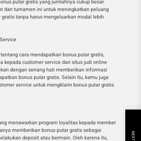
onus putar gratis yang jumlahnya cukup besar.
t dan turnamen ini untuk meningkatkan peluang
gratis tanpa harus mengeluarkan modal lebih
Service
tentang cara mendapatkan bonus putar gratis,
a kepada customer service dari situs judi online
akan dengan senang hati memberikan informasi
atkan bonus putar gratis. Selain itu, kamu juga
tomer service untuk mengklaim bonus putar gratis
 yang menawarkan program loyalitas kepada member
asanya memberikan bonus putar gratis sebagai
melakukan deposit atau bermain. Oleh karena itu,