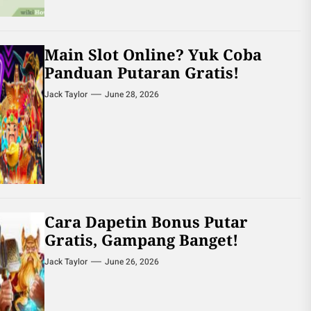
Main Slot Online? Yuk Coba
Panduan Putaran Gratis!
Jack Taylor
June 28, 2026
Cara Dapetin Bonus Putar
Gratis, Gampang Banget!
Jack Taylor
June 26, 2026