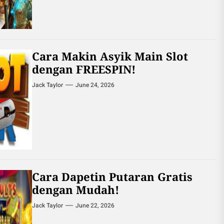
Cara Makin Asyik Main Slot
dengan FREESPIN!
Jack Taylor
June 24, 2026
Cara Dapetin Putaran Gratis
dengan Mudah!
Jack Taylor
June 22, 2026