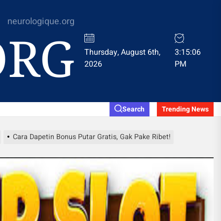
neurologique.org
ORG
Thursday, August 6th,
3:15:07
2026
PM
Search
Trending News
Cara Dapetin Bonus Putar Gratis, Gak Pake Ribet!