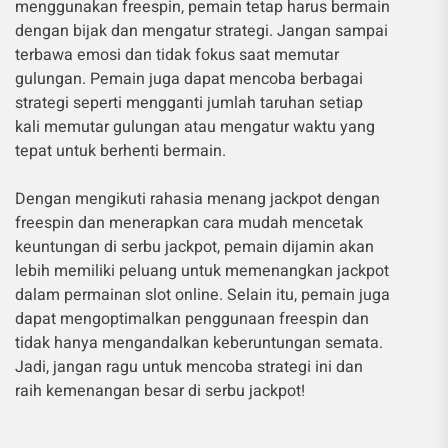
menggunakan freespin, pemain tetap harus bermain
dengan bijak dan mengatur strategi. Jangan sampai
terbawa emosi dan tidak fokus saat memutar
gulungan. Pemain juga dapat mencoba berbagai
strategi seperti mengganti jumlah taruhan setiap
kali memutar gulungan atau mengatur waktu yang
tepat untuk berhenti bermain.
Dengan mengikuti rahasia menang jackpot dengan
freespin dan menerapkan cara mudah mencetak
keuntungan di serbu jackpot, pemain dijamin akan
lebih memiliki peluang untuk memenangkan jackpot
dalam permainan slot online. Selain itu, pemain juga
dapat mengoptimalkan penggunaan freespin dan
tidak hanya mengandalkan keberuntungan semata.
Jadi, jangan ragu untuk mencoba strategi ini dan
raih kemenangan besar di serbu jackpot!