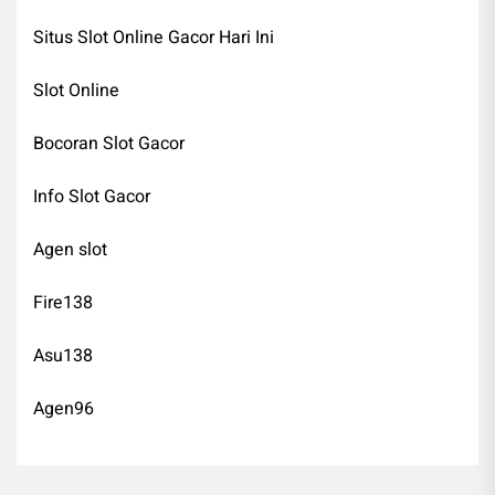
Situs Slot Online Gacor Hari Ini
Slot Online
Bocoran Slot Gacor
Info Slot Gacor
Agen slot
Fire138
Asu138
Agen96