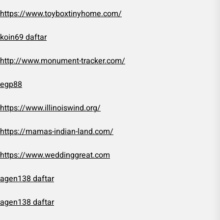
https://www.toyboxtinyhome.com/
koin69 daftar
http://www.monument-tracker.com/
egp88
https://www.illinoiswind.org/
https://mamas-indian-land.com/
https://www.weddinggreat.com
agen138 daftar
agen138 daftar